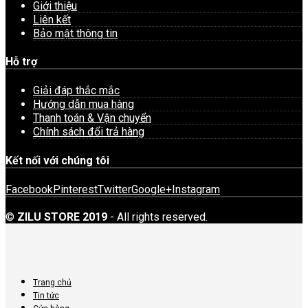
Giới thiệu
Liên kết
Bảo mật thông tin
Hỗ trợ
Giải đáp thắc mắc
Hướng dẫn mua hàng
Thanh toán & Vận chuyển
Chính sách đổi trả hàng
Kết nối với chúng tôi
Facebook
Pinterest
Twitter
Google+
Instagram
©
ZILU STORE 2019
- All rights reserved.
Trang chủ
Tin tức