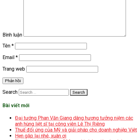
Bình luận
Tên
*
Email
*
Trang web
Search
Bài viết mới
Đại tướng Phan Văn Giang dâng hương tưởng niệm các
anh hùng liệt sĩ tại công viên Lê Thị Riêng
Thuế đối ứng của Mỹ và giải pháp cho doanh nghiệp Việt
Hẹn gặp lại nhé, xuân ơi