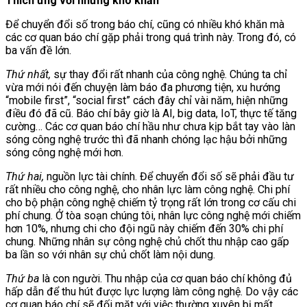
Thích ứng với những khó khăn
Để chuyển đổi số trong báo chí, cũng có nhiều khó khăn mà
các cơ quan báo chí gặp phải trong quá trình này. Trong đó, có
ba vấn đề lớn.
Thứ nhất,
sự thay đổi rất nhanh của công nghệ. Chúng ta chỉ
vừa mới nói đến chuyện làm báo đa phương tiện, xu hướng
“mobile first”, “social first” cách đây chỉ vài năm, hiện những
điều đó đã cũ. Báo chí bây giờ là AI, big data, IoT, thực tế tăng
cường… Các cơ quan báo chí hầu như chưa kịp bắt tay vào làn
sóng công nghệ trước thì đã nhanh chóng lạc hậu bởi những
sóng công nghệ mới hơn.
Thứ hai,
nguồn lực tài chính. Để chuyển đổi số sẽ phải đầu tư
rất nhiều cho công nghệ, cho nhân lực làm công nghệ. Chi phí
cho bộ phận công nghệ chiếm tỷ trọng rất lớn trong cơ cấu chi
phí chung. Ở tòa soạn chúng tôi, nhân lực công nghệ mới chiếm
hơn 10%, nhưng chi cho đội ngũ này chiếm đến 30% chi phí
chung. Những nhân sự công nghệ chủ chốt thu nhập cao gấp
ba lần so với nhân sự chủ chốt làm nội dung.
Thứ ba
là con người. Thu nhập của cơ quan báo chí không đủ
hấp dẫn để thu hút được lực lượng làm công nghệ. Do vậy các
cơ quan báo chí sẽ đối mặt với việc thường xuyên bị mất