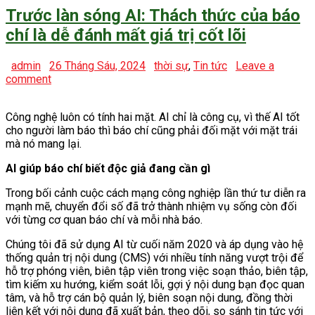
Trước làn sóng AI: Thách thức của báo
chí là dễ đánh mất giá trị cốt lõi
admin
26 Tháng Sáu, 2024
thời sự
,
Tin tức
Leave a
comment
Công nghệ luôn có tính hai mặt. AI chỉ là công cụ, vì thế AI tốt
cho người làm báo thì báo chí cũng phải đối mặt với mặt trái
mà nó mang lại.
AI giúp báo chí biết độc giả đang cần gì
Trong bối cảnh cuộc cách mạng công nghiệp lần thứ tư diễn ra
mạnh mẽ, chuyển đổi số đã trở thành nhiệm vụ sống còn đối
với từng cơ quan báo chí và mỗi nhà báo.
Chúng tôi đã sử dụng AI từ cuối năm 2020 và áp dụng vào hệ
thống quản trị nội dung (CMS) với nhiều tính năng vượt trội để
hỗ trợ phóng viên, biên tập viên trong việc soạn thảo, biên tập,
tìm kiếm xu hướng, kiểm soát lỗi, gợi ý nội dung bạn đọc quan
tâm, và hỗ trợ cán bộ quản lý, biên soạn nội dung, đồng thời
liên kết với nội dung đã xuất bản, theo dõi, so sánh tin tức với