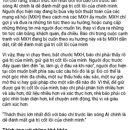
Tôi cho rằng, thách thức lớn nhất đối với báo chí trước làn
sóng AI chính là dễ đánh mất giá trị cốt lõi của chính mình.
Người đọc hiện nay đang bị bủa vây bởi thuật toán của các
mạng xã hội (MXH) theo cách mà các MXH ấy muốn. MXH chỉ
gợi ý và đưa ra những tin tức theo xu hướng, hoặc cung cấp
những thông tin mà người đọc muốn tin, thay vì đưa ra những
tin tức cân bằng, khách quan, đa chiều. Báo chí trong cuộc cạnh
tranh với MXH đang bị cuốn theo xu hướng này và bị MXH dẫn
dắt, rất dễ đánh mất giá trị cốt lõi của mình.
Vì vậy, thay vì chạy theo, bắt chước MXH, báo chí phải thấy rõ
giá trị của mình, giữ giá trị cốt lõi của mình. Người đọc trước
đây quan tâm đến “ai, làm gì, ở đâu và khi nào”, người đọc hiện
tại còn muốn biết phía sau các câu hỏi đó là gì. Đó có thể là
một góc nhìn đa chiều, một sự thấu hiểu sâu sắc, một sự gợi
mở thú vị hay giải pháp cho một vấn đề nào đó. Vì thế, để giữ
được giá trị cốt lõi của mình, báo chí phải phân tích nhiều hơn
và sâu hơn, dữ liệu nhiều hơn và xác thực hơn; nhà báo phải có
góc nhìn toàn diện hơn, kể chuyện sinh động, thú vị và giàu
cảm xúc hơn.
“Thách thức lớn nhất đối với báo chí trước làn sóng AI chính là
dễ đánh mất giá trị cốt lõi của chính mình.”