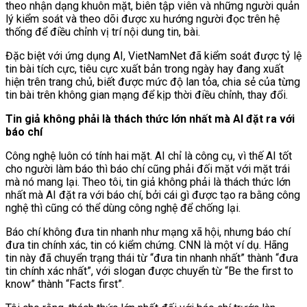
theo nhận dạng khuôn mặt, biên tập viên và những người quản
lý kiểm soát và theo dõi được xu hướng người đọc trên hệ
thống để điều chỉnh vị trí nội dung tin, bài.
Đặc biệt với ứng dụng AI, VietNamNet đã kiểm soát được tỷ lệ
tin bài tích cực, tiêu cực xuất bản trong ngày hay đang xuất
hiện trên trang chủ, biết được mức độ lan tỏa, chia sẻ của từng
tin bài trên không gian mạng để kịp thời điều chỉnh, thay đổi.
Tin giả không phải là thách thức lớn nhất mà AI đặt ra với
báo chí
Công nghệ luôn có tính hai mặt. AI chỉ là công cụ, vì thế AI tốt
cho người làm báo thì báo chí cũng phải đối mặt với mặt trái
mà nó mang lại. Theo tôi, tin giả không phải là thách thức lớn
nhất mà AI đặt ra với báo chí, bởi cái gì được tạo ra bằng công
nghệ thì cũng có thể dùng công nghệ để chống lại.
Báo chí không đưa tin nhanh như mạng xã hội, nhưng báo chí
đưa tin chính xác, tin có kiểm chứng. CNN là một ví dụ. Hãng
tin này đã chuyển trạng thái từ “đưa tin nhanh nhất” thành “đưa
tin chính xác nhất”, với slogan được chuyển từ “Be the first to
know” thành “Facts first”.