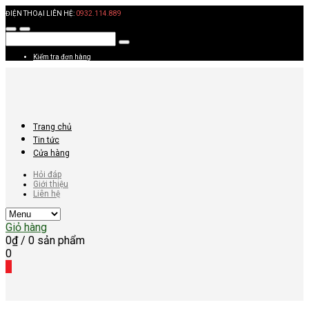
ĐIỆN THOẠI LIÊN HỆ:
0932.114.889
Kiểm tra đơn hàng
Trang chủ
Tin tức
Cửa hàng
Hỏi đáp
Giới thiệu
Liên hệ
Giỏ hàng
0
₫
/ 0 sản phẩm
0
0