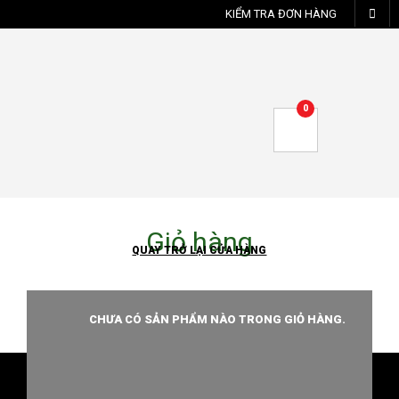
KIỂM TRA ĐƠN HÀNG
0
Giỏ hàng
QUAY TRỞ LẠI CỬA HÀNG
CHƯA CÓ SẢN PHẨM NÀO TRONG GIỎ HÀNG.