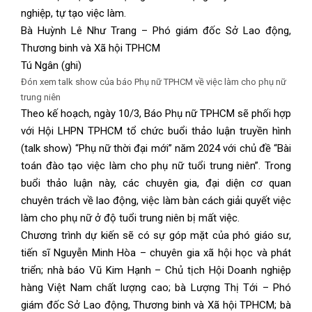
nghiệp, tự tạo việc làm.
Bà Huỳnh Lê Như Trang – Phó giám đốc Sở Lao động,
Thương binh và Xã hội TPHCM
Tú Ngân (ghi)
Đón xem talk show của báo Phụ nữ TPHCM về việc làm cho phụ nữ
trung niên
Theo kế hoạch, ngày 10/3, Báo Phụ nữ TPHCM sẽ phối hợp
với Hội LHPN TPHCM tổ chức buổi thảo luận truyền hình
(talk show) “Phụ nữ thời đại mới” năm 2024 với chủ đề “Bài
toán đào tạo việc làm cho phụ nữ tuổi trung niên”. Trong
buổi thảo luận này, các chuyên gia, đại diện cơ quan
chuyên trách về lao động, việc làm bàn cách giải quyết việc
làm cho phụ nữ ở độ tuổi trung niên bị mất việc.
Chương trình dự kiến sẽ có sự góp mặt của phó giáo sư,
tiến sĩ Nguyễn Minh Hòa – chuyên gia xã hội học và phát
triển; nhà báo Vũ Kim Hạnh – Chủ tịch Hội Doanh nghiệp
hàng Việt Nam chất lượng cao; bà Lượng Thị Tới – Phó
giám đốc Sở Lao động, Thương binh và Xã hội TPHCM; bà