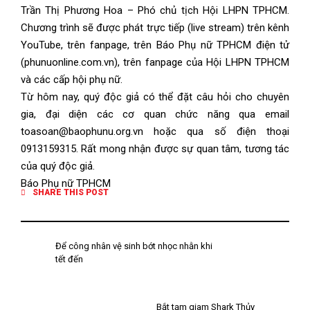
Trần Thị Phương Hoa – Phó chủ tịch Hội LHPN TPHCM.
Chương trình sẽ được phát trực tiếp (live stream) trên kênh
YouTube, trên fanpage, trên Báo Phụ nữ TPHCM điện tử
(phunuonline.com.vn), trên fanpage của Hội LHPN TPHCM
và các cấp hội phụ nữ.
Từ hôm nay, quý độc giả có thể đặt câu hỏi cho chuyên
gia, đại diện các cơ quan chức năng qua email
toasoan@baophunu.org.vn hoặc qua số điện thoại
0913159315. Rất mong nhận được sự quan tâm, tương tác
của quý độc giả.
Báo Phụ nữ TPHCM
SHARE THIS POST
Để công nhân vệ sinh bớt nhọc nhằn khi
tết đến
Bắt tạm giam Shark Thủy