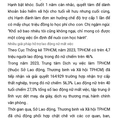
Hạnh bật khóc. Suốt 1 năm cân nhắc, quyết tâm để dành
khoản bảo hiểm xã hội cho tuổi về hưu nhưng cuối cùng,
chị Hạnh đành làm đơn xin hưởng chế độ trợ cấp 1 lần để
có mấy chục triệu đồng lo học phí cho con. Chị ngậm ngùi:
“Khổ sở bao nhiêu tôi cũng không ngại, chỉ mong có được
một công việc ổn định để nuôi con học hành”.
Nhiều giải pháp hỗ trợ lao động nữ mất việc
Theo Cục Thống kê TPHCM, năm 2023, TPHCM có trên 4,7
triệu người lao động, trong đó nữ chiếm trên 46%.
Trong năm 2023, Trung tâm Dịch vụ việc làm TPHCM
(thuộc Sở Lao động, Thương binh và Xã hội TPHCM) đã
tiếp nhận và giải quyết 164.929 trường hợp nhận trợ cấp
thất nghiệp, trong đó nữ chiếm 56,3%. Lao động nữ trên 40
tuổi chiếm 27,5% tổng số lao động nữ mất việc, tập trung ở
lĩnh vực dệt may, da giày, dịch vụ thương mại, hành chính
văn phòng…
Thời gian qua, Sở Lao động, Thương binh và Xã hội TPHCM
đã chủ động phối hợp chặt chẽ với các cơ quan, ban,