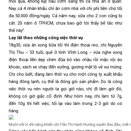
mỏi quá, không kịp nấu cơm sáng thì cả nhà ăn ở quán.
Nay cả 4 nhân khẩu chỉ ăn cơm nhà với chi phí tiền chợ tối
đa 50.000 đồng/ngày. Cả năm nay, sữa cho 2 con cũng bị
cắt. 20 năm ở TPHCM, chưa bao giờ tôi thấy bế tắc như
thế này”.
Lay lắt theo những công việc thời vụ
18g30, vừa ăn xong bữa tối thì điện thoại reo, chị Nguyễn
Thị Thu – 53 tuổi, quê ở tỉnh Vĩnh Long – vừa nghe xong
điện thoại liền dẹp chén đũa bỏ vào chậu rồi mặc vội áo
khoác, xách xe chạy đến xưởng, gương mặt lộ vẻ vui mừng.
Chị cho biết, đang làm thời vụ cho một công ty xuất khẩu
hàng đông lạnh, cụ thể là đóng gói sản phẩm. Do là công
việc thời vụ nên người ta gọi giờ nào, chị đi làm giờ đó,
không có giờ giấc cố định. Như hôm nay, chị làm từ 7g,
đến 10g thì hết việc; tối lại vào làm trong 2-3 giờ do có
hàng.
Muôn nỗi lo đè nặng khiến chị Trần Thị Hạnh thường xuyên đau đầu, mất