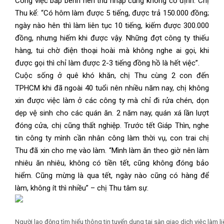
Công việc bấp bênh nên thu nhập cũng không cố định. Chị
Thu kể: “Có hôm làm được 5 tiếng, được trả 150.000 đồng;
ngày nào hên thì làm liên tục 10 tiếng, kiếm được 300.000
đồng, nhưng hiếm khi được vậy. Những đợt công ty thiếu
hàng, tui chờ điện thoại hoài mà không nghe ai gọi, khi
được gọi thì chỉ làm được 2-3 tiếng đồng hồ là hết việc”.
Cuộc sống ở quê khó khăn, chị Thu cùng 2 con đến
TPHCM khi đã ngoài 40 tuổi nên nhiều năm nay, chị không
xin được việc làm ở các công ty mà chỉ đi rửa chén, dọn
dẹp vệ sinh cho các quán ăn. 2 năm nay, quán xá lần lượt
đóng cửa, chị cũng thất nghiệp. Trước tết Giáp Thìn, nghe
tin công ty mình cần nhân công làm thời vụ, con trai chị
Thu đã xin cho mẹ vào làm. “Mình làm ăn theo giờ nên làm
nhiêu ăn nhiêu, không có tiền tết, cũng không đóng bảo
hiểm. Cũng mừng là qua tết, ngày nào cũng có hàng để
làm, không ít thì nhiều” – chị Thu tâm sự.
Người lao động tìm hiểu thông tin tuyển dụng tại sàn giao dịch việc làm