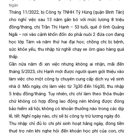
Ngân
Tháng 11/2022, bị Công ty TNHH Tỷ Hùng (quận Bình Tân)
cho nghỉ việc sau 13 năm gắn bó với mức lương 8 triệu
đồng/tháng, chị Trần Thị Hạnh – 53 tuổi, quê ở tỉnh Quảng
Ngãi – rơi vào cảnh khốn đốn do phải nuôi 2 đứa con đang
học lớp Tám và năm thứ hai đại học; chồng chị bị bệnh,
sức khỏe yếu, thu nhập từ nghề chạy xe ôm giao hàng quá
thấp.
Gần nửa năm đi xin việc nhưng không ai nhận, mãi đến
tháng 5/2023, chị Hạnh mới được người quen giới thiệu vào
làm việc cho một công ty chuyên cung cấp dịch vụ vệ sinh
nhà ở. Mỗi ngày, chị làm việc từ 7g30 đến 16g30, thu nhập
5 triệu đồng/tháng. Tuy nhiên, chị chỉ làm theo thỏa thuận
chứ không có hợp đồng lao động nên không được đóng
bảo hiểm xã hội, không có khoản thưởng nào trong các dịp
lễ, tết. Nghỉ ngày nào, chị sẽ bị công ty trừ lương ngày đó.
Thu nhập chỉ đủ lo chi phí sinh hoạt hằng ngày, đóng tiền
thuê trọ nên khi nghe hỏi đến khoản học phí của con, chị