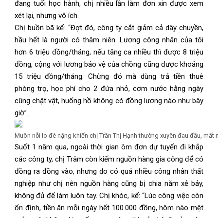
đang tuổi học hành, chị nhiều lần làm đơn xin được xem
xét lại, nhưng vô ích.
Chị buồn bã kể: “Đợt đó, công ty cắt giảm cả dây chuyền,
hầu hết là người có thâm niên. Lương công nhân của tôi
hơn 6 triệu đồng/tháng, nếu tăng ca nhiều thì được 8 triệu
đồng, cộng với lương bảo vệ của chồng cũng được khoảng
15 triệu đồng/tháng. Chừng đó mà dùng trả tiền thuê
phòng trọ, học phí cho 2 đứa nhỏ, cơm nước hằng ngày
cũng chật vật, huống hồ không có đồng lương nào như bây
giờ”.
Muôn nỗi lo đè nặng khiến chị Trần Thị Hạnh thường xuyên đau đầu, mất
Suốt 1 năm qua, ngoài thời gian ôm đơn dự tuyển đi khắp
các công ty, chị Trâm còn kiếm nguồn hàng gia công để có
đồng ra đồng vào, nhưng do có quá nhiều công nhân thất
nghiệp như chị nên nguồn hàng cũng bị chia năm xẻ bảy,
không đủ để làm luôn tay. Chị khóc, kể: “Lúc công việc còn
ổn định, tiền ăn mỗi ngày hết 100.000 đồng, hôm nào mệt