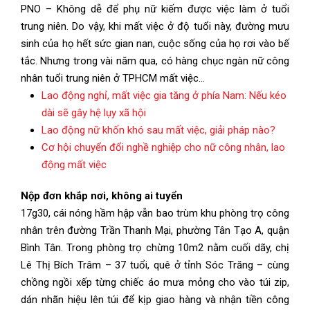
PNO – Không dễ để phụ nữ kiếm được việc làm ở tuổi
trung niên. Do vậy, khi mất việc ở độ tuổi này, đường mưu
sinh của họ hết sức gian nan, cuộc sống của họ rơi vào bế
tắc. Nhưng trong vài năm qua, có hàng chục ngàn nữ công
nhân tuổi trung niên ở TPHCM mất việc…
Lao động nghỉ, mất việc gia tăng ở phía Nam: Nếu kéo
dài sẽ gây hệ lụy xã hội
Lao động nữ khốn khó sau mất việc, giải pháp nào?
Cơ hội chuyển đổi nghề nghiệp cho nữ công nhân, lao
động mất việc
Nộp đơn khắp nơi, không ai tuyển
17g30, cái nóng hầm hập vẫn bao trùm khu phòng trọ công
nhân trên đường Trần Thanh Mại, phường Tân Tạo A, quận
Bình Tân. Trong phòng trọ chừng 10m2 nằm cuối dãy, chị
Lê Thị Bích Trâm – 37 tuổi, quê ở tỉnh Sóc Trăng – cùng
chồng ngồi xếp từng chiếc áo mưa mỏng cho vào túi zip,
dán nhãn hiệu lên túi để kịp giao hàng và nhận tiền công