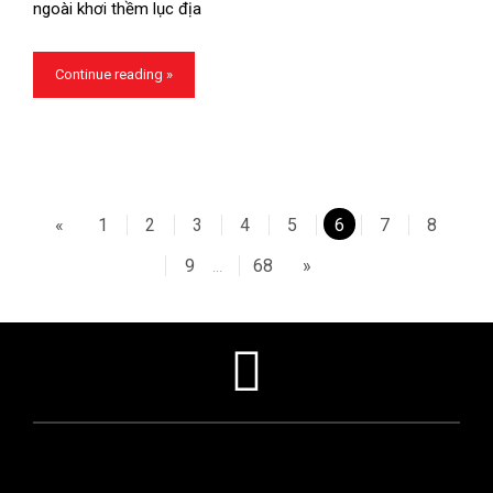
ngoài khơi thềm lục địa
Continue reading »
«
1
2
3
4
5
6
7
8
9
68
»
...