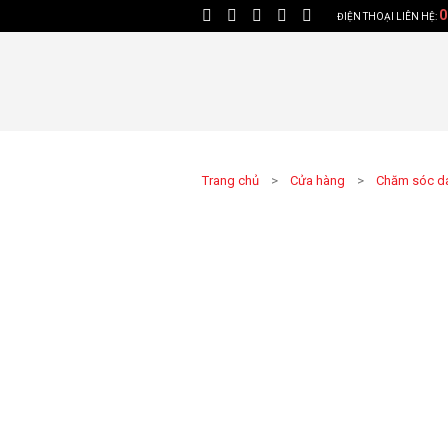
0
ĐIỆN THOẠI LIÊN HỆ:
Trang chủ
>
Cửa hàng
>
Chăm sóc d