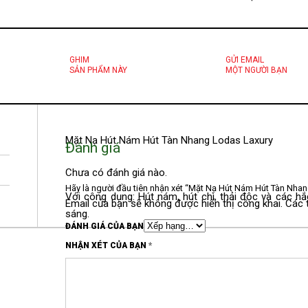
GHIM
GỬI EMAIL
SẢN PHẨM NÀY
MỘT NGƯỜI BẠN
Mặt Nạ Hút Nám Hút Tàn Nhang Lodas Laxury
Đánh giá
Chưa có đánh giá nào.
Hãy là người đầu tiên nhận xét “Mặt Nạ Hút Nám Hút Tàn Nha
Với công dụng: Hút nám, hút chì, thải độc và các hắ
Email của bạn sẽ không được hiển thị công khai.
Các 
sáng.
ĐÁNH GIÁ CỦA BẠN
NHẬN XÉT CỦA BẠN
*