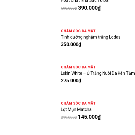
Hoạt Chất Nhả Sắc Tố Da
390.000
₫
590.000
₫
CHĂM SÓC DA MẶT
Tinh dưỡng nghậm trắng Lodas
350.000
₫
CHĂM SÓC DA MẶT
Lskin White – Ủ Trắng Nuôi Da Kén Tằm
275.000
₫
CHĂM SÓC DA MẶT
Lột Mụn Matcha
145.000
₫
219.000
₫