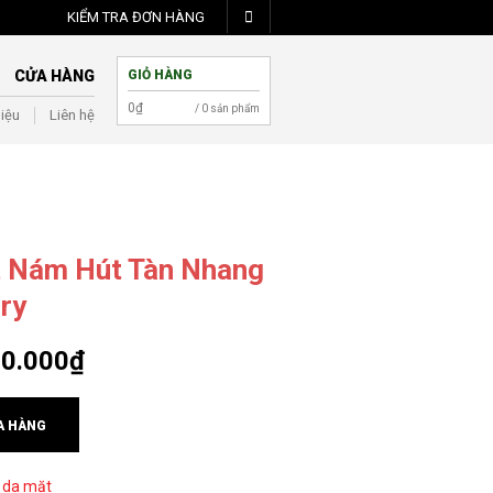
KIỂM TRA ĐƠN HÀNG
CỬA HÀNG
GIỎ HÀNG
0
₫
/ 0 sản phẩm
hiệu
Liên hệ
 Nám Hút Tàn Nhang
ry
0.000
₫
A HÀNG
 da mặt