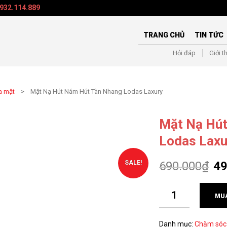
932.114.889
TRANG CHỦ
TIN TỨC
Hỏi đáp
Giới t
a mặt
> Mặt Nạ Hút Nám Hút Tàn Nhang Lodas Laxury
Mặt Nạ Hút
Lodas Laxu
SALE!
690.000
₫
49
MU
Danh mục:
Chăm sóc