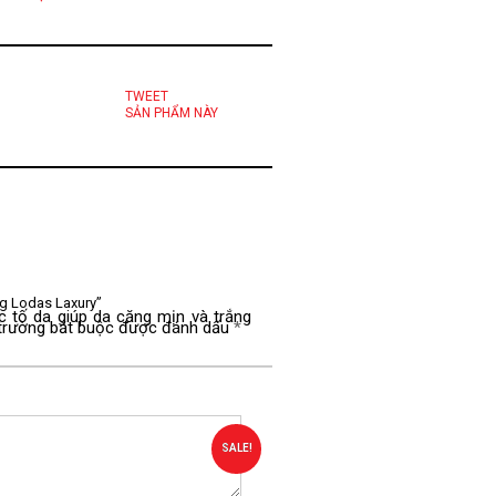
TWEET
SẢN PHẨM NÀY
ng Lodas Laxury”
c tố da giúp da căng mịn và trắng
trường bắt buộc được đánh dấu
*
SALE!