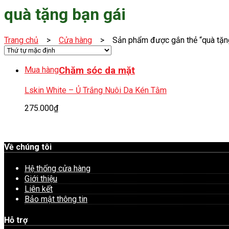
quà tặng bạn gái
Trang chủ
>
Cửa hàng
> Sản phẩm được gắn thẻ “quà tặng
Mua hàng
Chăm sóc da mặt
Lskin White – Ủ Trắng Nuôi Da Kén Tằm
275.000
₫
Về chúng tôi
Hệ thống cửa hàng
Giới thiệu
Liên kết
Bảo mật thông tin
Hỗ trợ