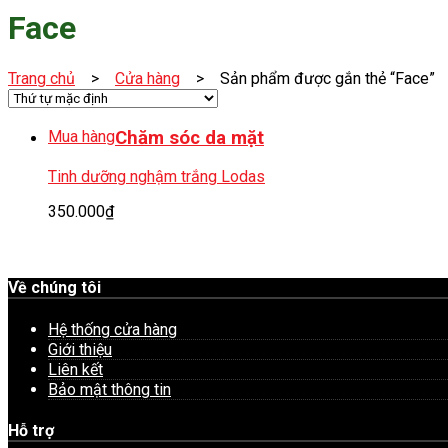
Face
Trang chủ
>
Cửa hàng
> Sản phẩm được gắn thẻ “Face”
Mua hàng
Chăm sóc da mặt
Tinh dưỡng nghậm trắng Lodas
350.000
₫
Về chúng tôi
Hệ thống cửa hàng
Giới thiệu
Liên kết
Bảo mật thông tin
Hỗ trợ