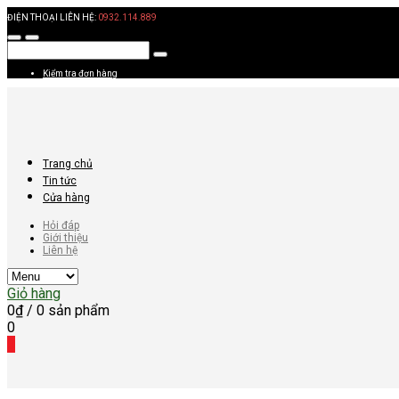
ĐIỆN THOẠI LIÊN HỆ:
0932.114.889
Kiểm tra đơn hàng
Trang chủ
Tin tức
Cửa hàng
Hỏi đáp
Giới thiệu
Liên hệ
Giỏ hàng
0
₫
/ 0 sản phẩm
0
0