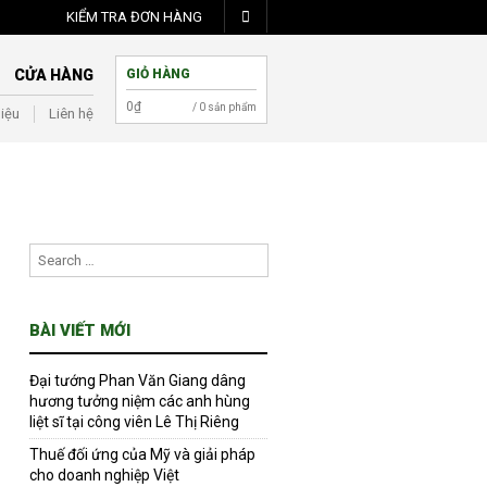
KIỂM TRA ĐƠN HÀNG
CỬA HÀNG
GIỎ HÀNG
0
₫
/ 0 sản phẩm
hiệu
Liên hệ
BÀI VIẾT MỚI
Đại tướng Phan Văn Giang dâng
hương tưởng niệm các anh hùng
liệt sĩ tại công viên Lê Thị Riêng
Thuế đối ứng của Mỹ và giải pháp
cho doanh nghiệp Việt