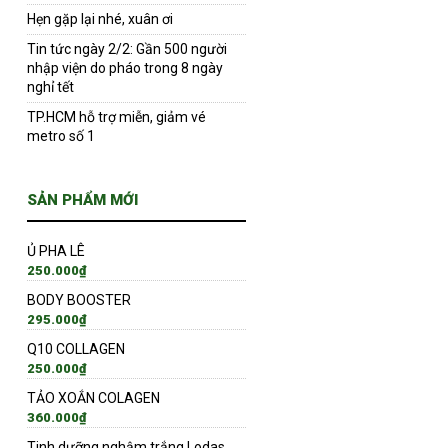
Hẹn gặp lại nhé, xuân ơi
Tin tức ngày 2/2: Gần 500 người
nhập viện do pháo trong 8 ngày
nghỉ tết
TP.HCM hỗ trợ miễn, giảm vé
metro số 1
SẢN PHẨM MỚI
Ủ PHA LÊ
250.000
₫
BODY BOOSTER
295.000
₫
Q10 COLLAGEN
250.000
₫
TẢO XOẮN COLAGEN
360.000
₫
Tinh dưỡng nghậm trắng Lodas