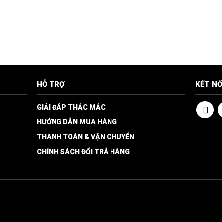
HỖ TRỢ
KẾT NỐ
GIẢI ĐÁP THẮC MẮC
HƯỚNG DẪN MUA HÀNG
THANH TOÁN & VẬN CHUYỂN
CHÍNH SÁCH ĐỔI TRẢ HÀNG