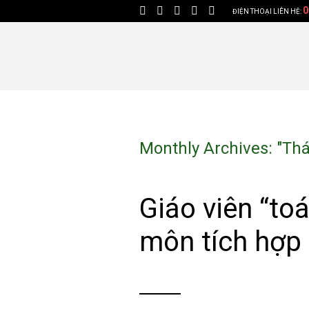
0
ĐIỆN THOẠI LIÊN HỆ:
Monthly Archives: "
Thá
Giáo viên “to
môn tích hợp