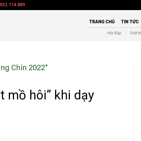
932.114.889
TRANG CHỦ
TIN TỨC
Hỏi đáp
Giới t
ng Chín 2022
"
át mồ hôi” khi dạy