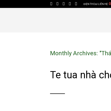
0
ĐIỆN THOẠI LIÊN HỆ:
Monthly Archives: "
Thá
Te tua nhà ch