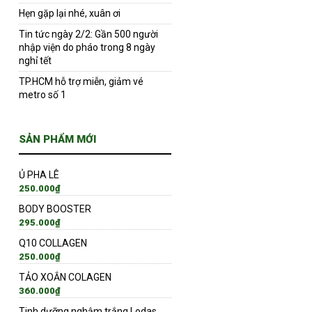
Hẹn gặp lại nhé, xuân ơi
Tin tức ngày 2/2: Gần 500 người
nhập viện do pháo trong 8 ngày
nghỉ tết
TP.HCM hỗ trợ miễn, giảm vé
metro số 1
SẢN PHẨM MỚI
Ủ PHA LÊ
250.000
₫
BODY BOOSTER
295.000
₫
Q10 COLLAGEN
250.000
₫
TẢO XOẮN COLAGEN
360.000
₫
Tinh dưỡng nghậm trắng Lodas