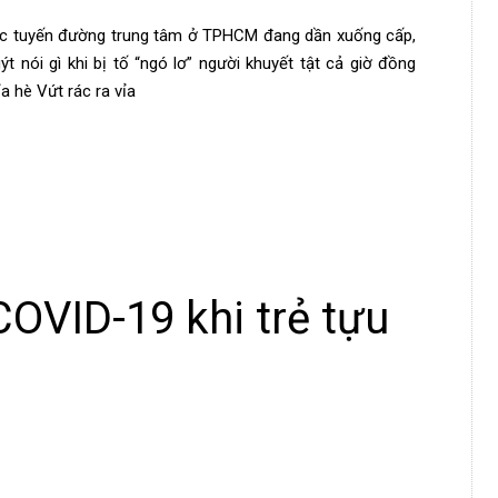
ác tuyến đường trung tâm ở TPHCM đang dần xuống cấp,
 nói gì khi bị tố “ngó lơ” người khuyết tật cả giờ đồng
a hè Vứt rác ra vỉa
COVID-19 khi trẻ tựu