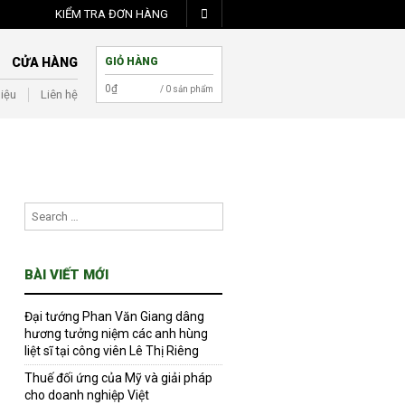
KIỂM TRA ĐƠN HÀNG
CỬA HÀNG
GIỎ HÀNG
0
₫
/ 0 sản phẩm
hiệu
Liên hệ
BÀI VIẾT MỚI
Đại tướng Phan Văn Giang dâng
hương tưởng niệm các anh hùng
liệt sĩ tại công viên Lê Thị Riêng
Thuế đối ứng của Mỹ và giải pháp
cho doanh nghiệp Việt