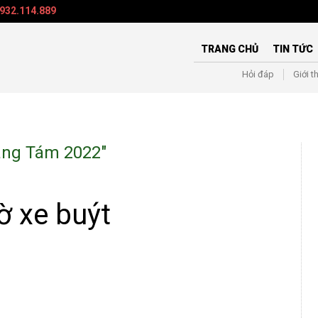
932.114.889
TRANG CHỦ
TIN TỨC
Hỏi đáp
Giới t
ng Tám 2022
"
ờ xe buýt